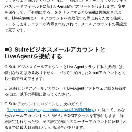
ソフトウェア版のアカウントでは、「無効にする」をクリックしてから
パスワードフィールドに新しいGmailのパスワードを設定します。変更
を保存して、「有効にする」をクリックするとGmailは再接続されま
す。LiveAgentはメールアカウントを有効化する際にあらためて接続テ
ストをします。エラーが表示されなければ、メールアカウントの再設定
は完了です。
■G Suiteビジネスメールアカウントと
LiveAgentを接続する
G SuiteビジネスメールアカウントとLiveAgentクラウド版の接続には、
特別な設定は必要ありません。上記でご案内したGmailアカウントと同
じ手順で設定できます。
G SuiteビジネスメールアカウントとLiveAgentソフトウェア版を接続す
るには、以下の手順に従ってください。
G Suiteアカウントにログインし、次のガイド
（
https://support.google.com/a/answer/105694?hl=ja
）に従って、あな
たのメールアカウントへのIMAP / POP3アクセスを有効にします。詳
細設定を行なった後、その設定が個々のユーザーアカウントに反映され
るまでに最大1時間ほどかかる場合があります。