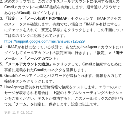
次のステップでは、このビジネスメールアカウントに使用する個人の
GmailアカウントへのIMAP接続を有効にします。通常通り
ブラウザで
あなたのGmailにログインします。
「設定」＞「メール転送とPOP/IMAP」
セクションで、IMAPアクセス
のステータスを確認します。有効でない場合は「IMAPを有効にする」
にチェックを入れて「変更を保存」をクリックします。この手順につい
ては次のリンクに記載されています。
https://support.google.com/mail/answer/7126229
：IMAPが有効になっている状態で、あなたのLiveAgentアカウントにロ
グインしてメールアカウントの設定画面に行きます。
「設定」＞「電子
メール」＞「メールアカウント」
「メールアカウントの追加」
をクリックして、Gmailと接続するために
事前に定義されたGmailのコネクタを選択します。
Gmailのメールアドレスとパスワードが尋ねられます。情報を入力して
接続ボタンをクリックします。
LiveAgentは提供された資格情報で接続をテストします。
エラーのメッ
セージが表示される場合は、上記のトラブルシューティングのセクショ
ンをご覧ください。
テストが成功すると、
このメールボックスの割り当
て先
「チーム」
を指定し、保存します。設定は以上です。
更新:
11 月 02, 2017