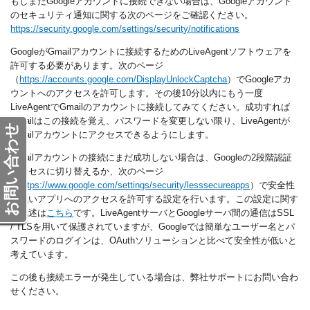
もしまだGoogleアカウントに接続できない場合は、Googleアカウント
のセキュリティ通知に関する次のページをご確認ください。
https://security.google.com/settings/security/notifications
GoogleがGmailアカウントに接続するためのLiveAgentソフトウェアを
許可する必要があります。次のページ
（
https://accounts.google.com/DisplayUnlockCaptcha
）でGoogleアカ
ウントへのアクセスを許可します。
その後10分以内にもう一度
LiveAgentでGmailのアカウントに接続してみてください。成功すれば
Gmailはこの接続を覚え、パスワードを変更しない限り、LiveAgentが
お問い合わせ
Gmailアカウントにアクセスできるようにします。
Gmailアカウントの接続にまだ成功しない場合は、Googleの2段階認証
プロセスに切り替えるか、次のページ
（
https://www.google.com/settings/security/lesssecureapps
）で安全性
の低いアプリへのアクセスを許可する設定を行います。
この設定に関す
る記述は
こちら
です。L
iveAgentサーバとGoogleサーバ間の通信はSSL
/ TLSを用いて保護されていますが、Googleでは簡単なユーザー名とパ
スワードのログインは、OAuthソリューションと比べて安全性が低いと
考えています。
この後も接続エラーが発生している場合は、弊社サポートにお問い合わ
せください。