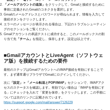
「メールアカウントの追加」
をクリックして、Gmailと接続するために
事前に定義されたGmailのコネクタを選択します。
Gmailのメールアドレスとパスワードが尋ねられます。情報を入力して
接続ボタンをクリックします。
エラーのメッセージが表示される場合は、下記のトラブルシューティン
グのセクションをご覧ください。
Gmailアカウントの承認テストに成功すると、このメールボックスの割
り当て先
「チーム」
を指定し、保存します。設定は以上です。
■GmailアカウントとLiveAgent（ソフトウェ
ア版）を接続するための要件
最初のステップはGmailアカウントへのIMAP接続を有効にすることで
す。まず通常通りブラウザでGmailにログインしてください。
次に
「設定」＞「メール転送とPOP/IMAP」
セクションで、IMAPアク
セスのステータスを確認します。有効でない場合は「IMAPを有効にす
る」にチェックを入れて「変更を保存」をクリックします。この手順に
ついては次のリンクに記載されています。
https://support.google.com/mail/answer/7126229